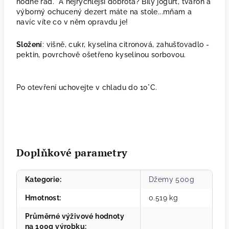
hodně rád. A nejrychlejší dobrota? Bílý jogurt, tvaroh a
výborný ochucený dezert máte na stole...mňam a
navíc víte co v něm opravdu je!
Složení
: v
išně, cukr, kyselina citronová, zahušťovadlo -
pektin, povrchově ošetřeno kyselinou sorbovou.
Po otevření uchovejte v chladu do 10°C.
Doplňkové parametry
Kategorie
:
Džemy 500g
Hmotnost
:
0.519 kg
Průměrné výživové hodnoty
na 100g výrobku
: