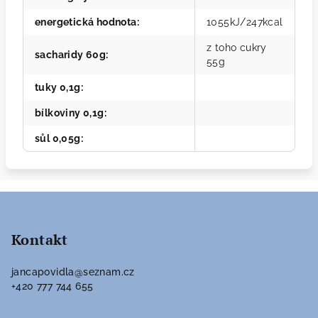
energetická hodnota
:
1055kJ/247kcal
z toho cukry
sacharidy 60g
:
55g
tuky 0,1g
:
bílkoviny 0,1g
:
sůl 0,05g
:
Z
á
p
Kontakt
a
jancapovidla
@
seznam.cz
t
+420 777 744 655
í