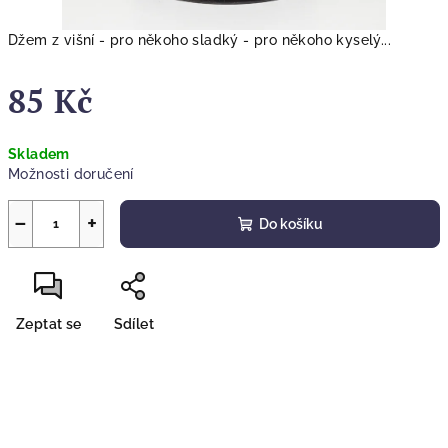
Džem z višní - pro někoho sladký - pro někoho kyselý...
85 Kč
Měrná
Skladem
cena:
Možnosti doručení
−
+
Do košíku
Zeptat se
Sdílet