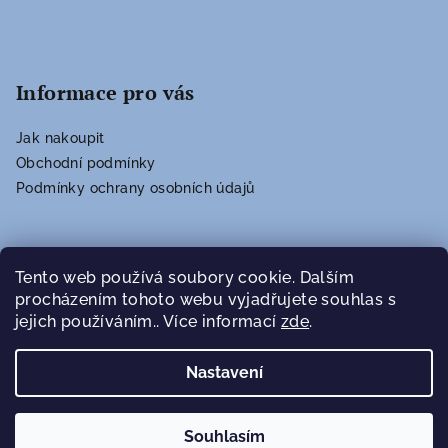
Informace pro vás
Jak nakoupit
Obchodní podmínky
Podmínky ochrany osobních údajů
Vyhledávání
Tento web používá soubory cookie. Dalším
procházením tohoto webu vyjadřujete souhlas s
jejich používáním.. Více informací
zde
.
Hledat
Nastavení
Copyright 2026
povidla.eu
. Všechna práva vyhrazena.
Souhlasím