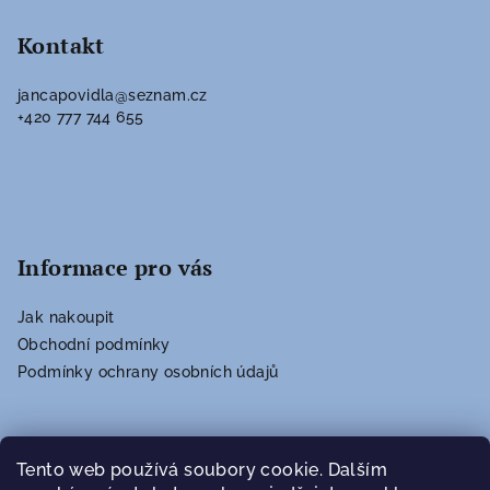
á
p
Kontakt
a
jancapovidla
@
seznam.cz
t
+420 777 744 655
í
Informace pro vás
Jak nakoupit
Obchodní podmínky
Podmínky ochrany osobních údajů
Vyhledávání
Tento web používá soubory cookie. Dalším