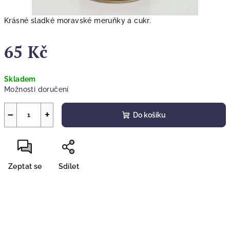
Krásné sladké moravské meruňky a cukr.
65 Kč
Měrná
Skladem
cena:
Možnosti doručení
−
+
Do košíku
Zeptat se
Sdílet