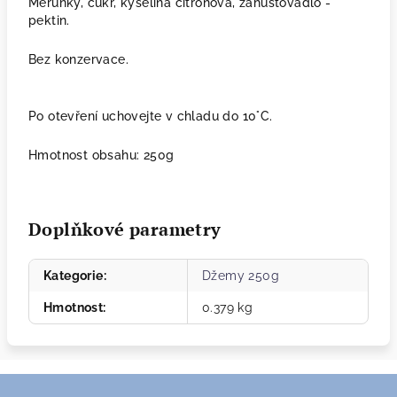
Meruňky, cukr, kyselina citronová, zahušťovadlo -
pektin.
Bez konzervace.
Po otevření uchovejte v chladu do 10°C.
Hmotnost obsahu: 250g
Doplňkové parametry
Kategorie
:
Džemy 250g
Hmotnost
:
0.379 kg
Z