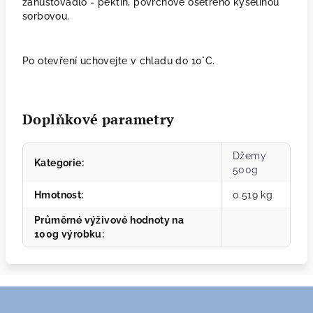
zahušťovadlo - pektin, povrchově ošetřeno kyselinou
sorbovou.
Po otevření uchovejte v chladu do 10°C.
Doplňkové parametry
Džemy
Kategorie
:
500g
Hmotnost
:
0.519 kg
Průměrné výživové hodnoty na
100g výrobku
:
Z