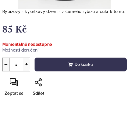
Rybízový - kyselkavý džem - z černého rybízu a cukr k tomu.
85 Kč
Měrná
Momentálně nedostupné
cena:
Možnosti doručení
−
+
Do košíku
Zeptat se
Sdílet