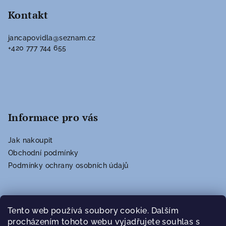
á
p
Kontakt
a
jancapovidla
@
seznam.cz
t
+420 777 744 655
í
Informace pro vás
Jak nakoupit
Obchodní podmínky
Podmínky ochrany osobních údajů
Vyhledávání
Tento web používá soubory cookie. Dalším
procházením tohoto webu vyjadřujete souhlas s