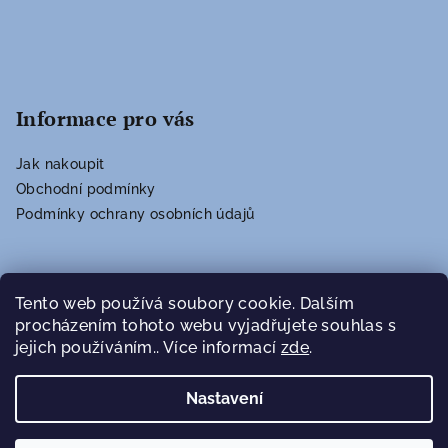
í
Informace pro vás
Jak nakoupit
Obchodní podmínky
Podmínky ochrany osobních údajů
Vyhledávání
Tento web používá soubory cookie. Dalším
procházením tohoto webu vyjadřujete souhlas s
jejich používáním.. Více informací
zde
.
Hledat
Nastavení
Copyright 2026
povidla.eu
. Všechna práva vyhrazena.