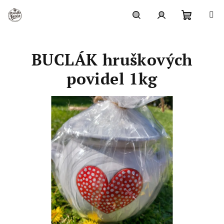
Přejít
na
obsah
Nákupn
Hledat
Přihlášení
BUCLÁK hruškových
košík
povidel 1kg