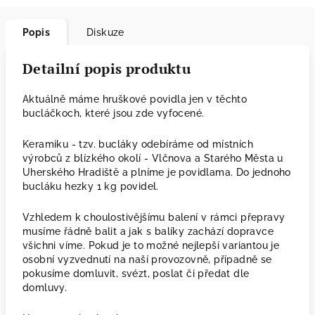
Popis
Diskuze
Detailní popis produktu
Aktuálně máme hruškové povidla jen v těchto
bucláčkoch, které jsou zde vyfocené.
Keramiku - tzv. bucláky odebíráme od místních
výrobců z blízkého okolí - Vlčnova a Starého Města u
Uherského Hradiště a plníme je povidlama. Do jednoho
bucláku hezky 1 kg povidel.
Vzhledem k choulostivějšímu balení v rámci přepravy
musíme řádně balit a jak s balíky zachází dopravce
všichni víme. Pokud je to možné nejlepší variantou je
osobní vyzvednutí na naší provozovně, případně se
pokusíme domluvit, svézt, poslat či předat dle
domluvy.