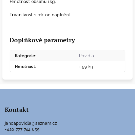
Hmotnost obsahu 1kg.
Trvanlivost 1 rok od naplnění.
Doplňkové parametry
Kategorie
:
Povidla
Hmotnost
:
1.59 kg
Z
á
p
Kontakt
a
jancapovidla
@
seznam.cz
t
+420 777 744 655